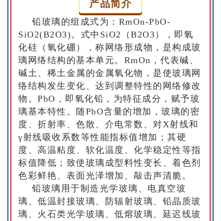
产品简介
铅玻璃的组成式为：RmOn-PbO-
SiO2(B2O3)。式中SiO2（B2O3），即氧
化硅（氧化硼），称网络形成物，是构成玻
璃网络结构的基本单元。RmOn，代表碱、
碱土、稀土金属的金属氧化物，是使玻璃网
络结构发生变化、达到调整特性的网络修改
物。PbO，即氧化铅，为特征成分，赋予玻
璃基本特性。随PbO含量的增加，玻璃的密
度、折射率、色散、介电常数、对X射线和
γ射线吸收系数等性能指标值增加；其硬
度、高温粘度、软化温度、化学稳定性等指
标值降低；致使玻璃成型料性变长、着色剂
色彩鲜艳、表面光泽增加、敲击声清脆。
铅玻璃用于制造光学玻璃、电真空玻
璃、低温封接玻璃、防辐射玻璃、铅晶质玻
璃、火石类光学玻璃、低熔玻璃、延迟线玻