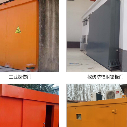
工业探伤门
探伤防辐射铅板门