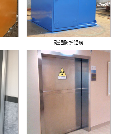
磁通防护铅房