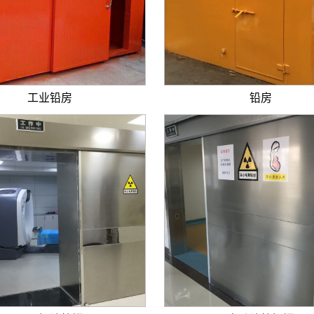
工业铅房
铅房