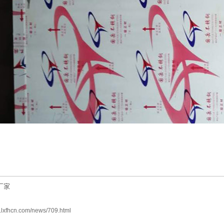
厂家
w.lxfhcn.com/news/709.html