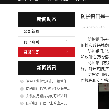
硫酸钡砂
铅玻璃
防护铅门是
新闻动态
硫酸钡板
2023-08-16
铅衣
公司新闻
防护铅门
是
行业新闻
阻挡和减轻射线
防护铅门广
常见问答
和放射性药物储
防护铅门有
新闻资讯
好。对开式防护
防护铅门的
作规程和安全措
冶金工业探伤铅门、铅管作衬里保护设备是根据什么原理？
防辐射门的物理特性及保护措施
安装使用铅房为何可以达到阻止射线的目的
防护铅门在医学上的应用意义有哪些